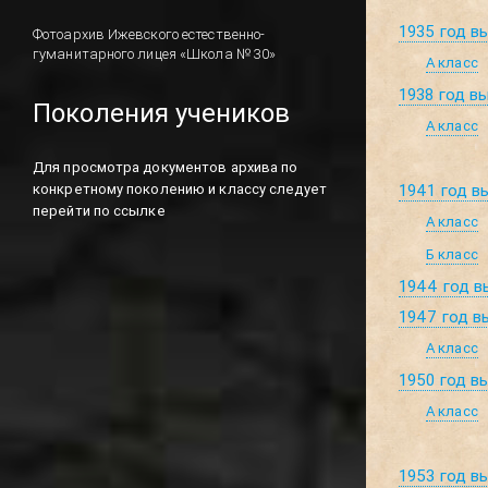
1935 год в
Фотоархив Ижевского естественно-
гуманитарного лицея «Школа № 30»
А класс
1938 год в
Поколения учеников
А класс
Для просмотра документов архива по
конкретному поколению и классу следует
1941 год в
перейти по ссылке
А класс
Б класс
1944 год в
1947 год в
А класс
1950 год в
А класс
1953 год в