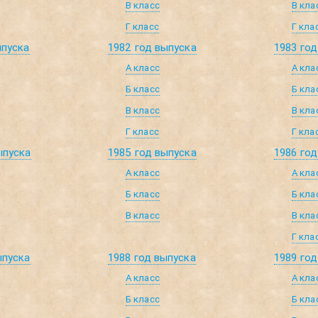
В класс
В кла
Г класс
Г кла
ыпуска
1982 год выпуска
1983 год
А класс
А кла
Б класс
Б кла
В класс
В кла
Г класс
Г кла
ыпуска
1985 год выпуска
1986 год
А класс
А кла
Б класс
Б кла
В класс
В кла
Г кла
ыпуска
1988 год выпуска
1989 год
А класс
А кла
Б класс
Б кла