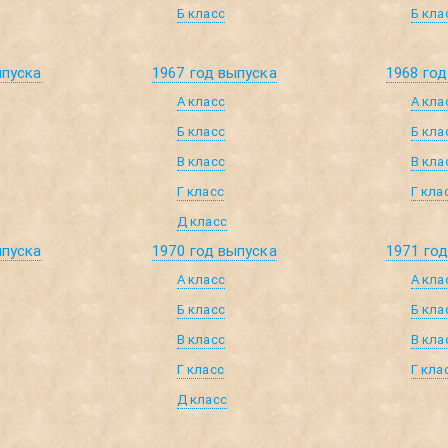
Б класс
Б кла
ыпуска
1967 год выпуска
1968 год
А класс
А кла
Б класс
Б кла
В класс
В кла
Г класс
Г кла
Д класс
ыпуска
1970 год выпуска
1971 го
А класс
А кла
Б класс
Б кла
В класс
В кла
Г класс
Г кла
Д класс