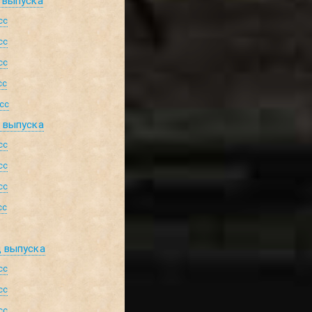
 выпуска
сс
сс
сс
сс
сс
д выпуска
сс
сс
сс
сс
д выпуска
сс
сс
сс