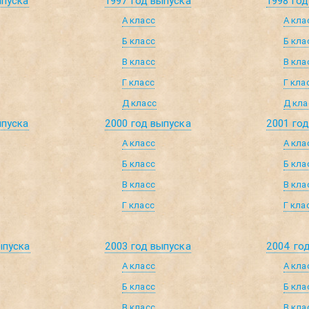
ыпуска
1997 год выпуска
1998 год
А класс
А кла
Б класс
Б кла
В класс
В кла
Г класс
Г кла
Д класс
Д кла
ыпуска
2000 год выпуска
2001 го
А класс
А кла
Б класс
Б кла
В класс
В кла
Г класс
Г кла
ыпуска
2003 год выпуска
2004 го
А класс
А кла
Б класс
Б кла
В класс
В кла