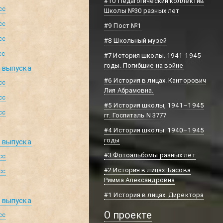
#10 Педагогический коллектив
сс
Школы №30 разных лет
сс
#9 Пост №1
сс
#8 Школьный музей
сс
#7 История школы. 1941-1945
годы. Погибшие на войне
д выпуска
#6 История в лицах. Канторович
сс
Лия Абрамовна.
сс
#5 История школы, 1941–1945
сс
гг. Госпиталь N 3777
#4 История школы. 1940–1945
годы
д выпуска
#3 Фотоальбомы разных лет
сс
#2 История в лицах. Басова
сс
Римма Александровна
#1 История в лицах. Директора
д выпуска
О проекте
сс