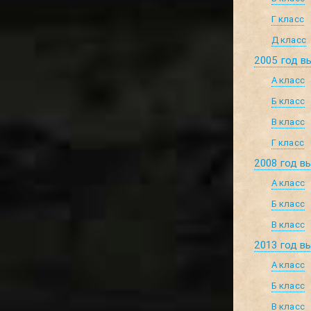
Г класс
Д класс
2005 год в
А класс
Б класс
В класс
Г класс
2008 год в
А класс
Б класс
В класс
2013 год в
А класс
Б класс
В класс