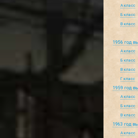
А класс
Б класс
В класс
1956 год в
А класс
Б класс
В класс
Г класс
1959 год в
А класс
Б класс
В класс
1963 год в
А класс