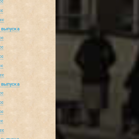
сс
сс
сс
д выпуска
сс
сс
сс
сс
сс
д выпуска
сс
сс
сс
сс
сс