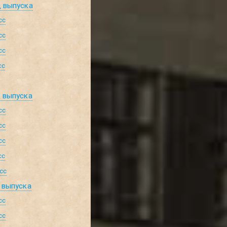
д выпуска
сс
сс
сс
сс
д выпуска
сс
сс
сс
сс
сс
 выпуска
сс
сс