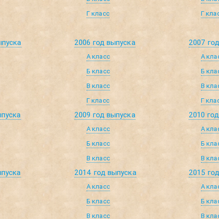
Г класс
Г кла
ыпуска
2006 год выпуска
2007 го
А класс
А кла
Б класс
Б кла
В класс
В кла
Г класс
Г кла
ыпуска
2009 год выпуска
2010 го
А класс
А кла
Б класс
Б кла
В класс
В кла
ыпуска
2014 год выпуска
2015 го
А класс
А кла
Б класс
Б кла
В класс
В кла