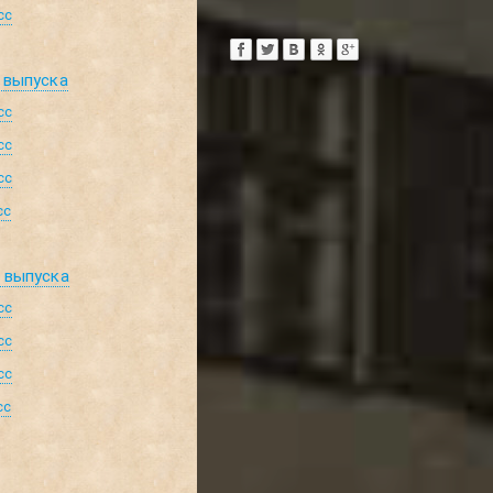
сс
 выпуска
сс
сс
сс
сс
д выпуска
сс
сс
сс
сс