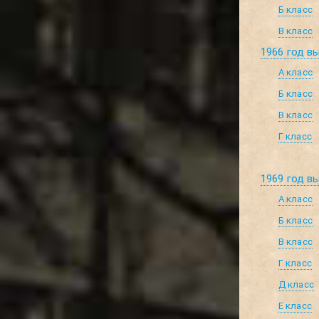
Б класс
В класс
1966 год в
А класс
Б класс
В класс
Г класс
1969 год в
А класс
Б класс
В класс
Г класс
Д класс
Е класс