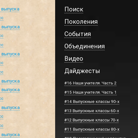
Поиск
д выпуска
сс
Поколения
д выпуска
События
сс
сс
Объединения
д выпуска
Видео
сс
Дайджесты
сс
д выпуска
#16 Наши учителя. Часть 2
д выпуска
#15 Наши учителя. Часть 1
сс
#14 Выпускные классы 90-х
д выпуска
#13 Выпускные классы 60-х
сс
#12 Выпускные классы 70-х
сс
#11 Выпускные классы 80-х
д выпуска