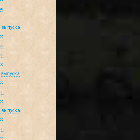
сс
д выпуска
сс
сс
сс
сс
д выпуска
сс
сс
сс
д выпуска
сс
сс
сс