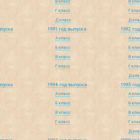
В класс
В кла
Г класс
Г кла
Д класс
Д кла
ыпуска
1991 год выпуска
1992 го
А класс
А кла
Б класс
Б кла
В класс
В кла
Г класс
Г кла
Д кла
ыпуска
1994 год выпуска
1995 го
А класс
А кла
Б класс
Б кла
В класс
В кла
Г класс
Г кла
Д кла