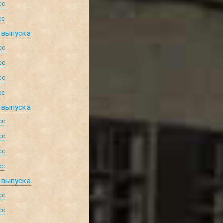
сс
сс
 выпуска
сс
сс
сс
сс
 выпуска
сс
сс
сс
сс
 выпуска
сс
сс