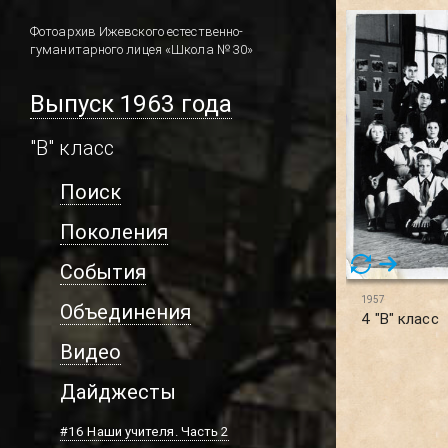
Фотоархив Ижевского естественно-
гуманитарного лицея «Школа № 30»
Выпуск 1963 года
"В" класс
Поиск
Поколения
События
1957
Объединения
4 "В" класс
Видео
Дайджесты
#16 Наши учителя. Часть 2