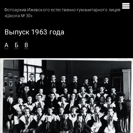
Фотоархив Ижевского естественно-гуманитарного лицея
«Школа № 30»
Выпуск 1963 года
А
Б
В