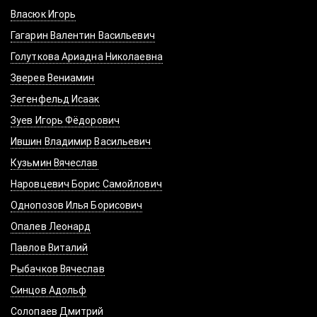
Власюк Игорь
Гагарин Валентин Васильевич
Голуткова Ариадна Николаевна
Зверев Вениамин
Зегенфельд Исаак
Зуев Игорь Фёдорович
Ившин Владимир Васильевич
Кузьмин Вячеслав
Наровцевич Борис Самойлович
Однопозов Илья Борисович
Опалев Леонард
Павлов Виталий
Рыбачков Вячеслав
Синцов Адольф
Солопаев Дмитрий