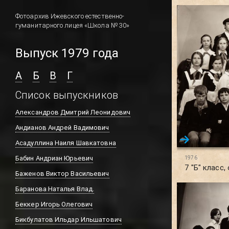
Фотоархив Ижевского естественно-
гуманитарного лицея «Школа № 30»
Выпуск 1979 года
А
Б
В
Г
Список выпускников
Александров Дмитрий Леонидович
Андианов Андрей Вадимович
Асадуллина Наиля Шавкатовна
Бабин Андриан Юрьевич
1976
7 "Б" класс,
Баженов Виктор Васильевич
Баранова Наталья Влад.
Беккер Игорь Олегович
Бикбулатов Ильдар Ильшатович