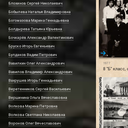
Блохинов Сергей Николаевич
Бобылева Наталья Владимировна
Богомазова Марина Геннадьевна
Болдырева Татьяна Юрьевна
Бочкарёв Александр Валентинович
Бруско Игорь Евгеньевич
Булдаков Вадим Петрович
Вавилкин Олег Александрович
1977
8 "Б" класс,
Вавилов Владимир Александрович
Вахрушев Игорь Геннадьевич
Веретенников Сергей Васильевич
Вершинина Ольга Вячеславовна
Волкова Марина Петровна
Волкова Светлана Николаевна
Воронов Олег Вячеславович