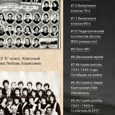
#12 Выпускные
классы 70-х
#11 Выпускные
классы 80-х
#10 Педагогический
коллектив Школы
№30 разных лет
#9 Пост №1
#8 Школьный музей
10 "Б" класс. Классный
ова Любовь Борисовна
#7 История школы.
1941-1945 годы.
Погибшие на войне
#6 История в лицах.
Канторович Лия
Абрамовна.
#5 История школы,
1941–1945 гг.
Госпиталь N 3777