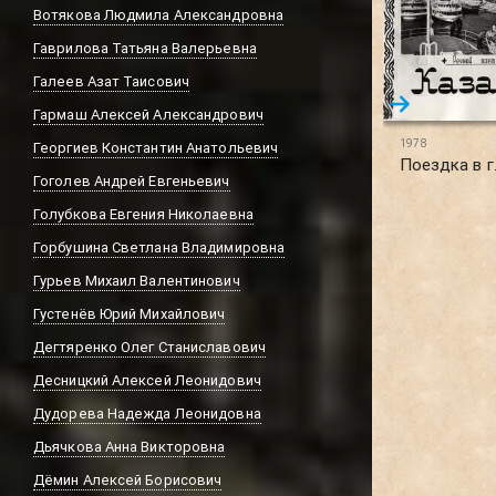
Вотякова Людмила Александровна
Гаврилова Татьяна Валерьевна
Галеев Азат Таисович
Гармаш Алексей Александрович
1978
Георгиев Константин Анатольевич
Поездка в г.
Гоголев Андрей Евгеньевич
Голубкова Евгения Николаевна
Горбушина Светлана Владимировна
Гурьев Михаил Валентинович
Густенёв Юрий Михайлович
Дегтяренко Олег Станиславович
Десницкий Алексей Леонидович
Дудорева Надежда Леонидовна
Дьячкова Анна Викторовна
Дёмин Алексей Борисович