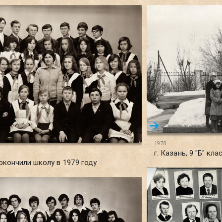
1978
г. Казань, 9 "Б" кла
 окончили школу в 1979 году