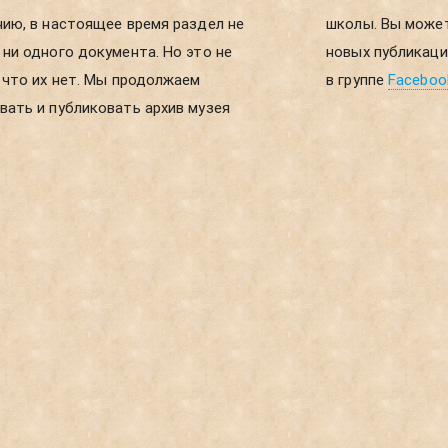
ию, в настоящее время раздел не
ы можете получать уведомления о
ни одного документа. Но это не
ликациях, если зарегистрируетесь
 что их нет. Мы продолжаем
в группе
Faceboo
ать и публиковать архив музея