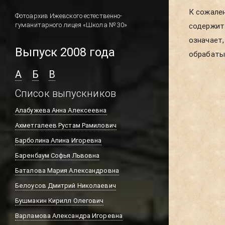
К сожален
школы. В
Фотоархив Ижевского естественно-
гуманитарного лицея «Школа № 30»
содержит 
новых пуб
означает,
Выпуск 2008 года
обрабатыв
А
Б
В
Список выпускников
Алабужева Анна Алексеевна
Ахметгалеев Рустам Рамилович
Барболина Алина Игоревна
Баренбаум Софья Львовна
Баталова Мария Александровна
Белоусов Дмитрий Николаевич
Бушмакин Кирилл Олегович
Варламова Александра Игоревна