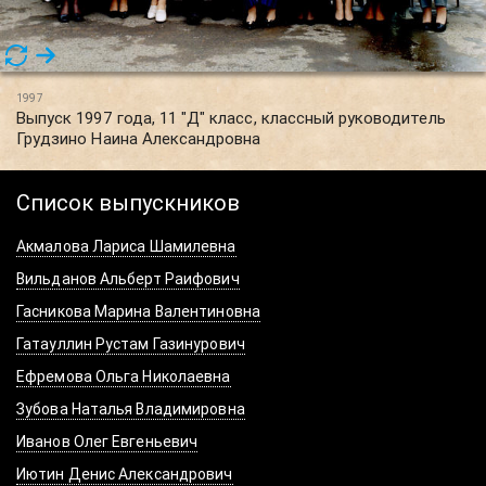
1997
Выпуск 1997 года, 11 "Д" класс, классный руководитель
Грудзино Наина Александровна
Список выпускников
Акмалова Лариса Шамилевна
Вильданов Альберт Раифович
Гасникова Марина Валентиновна
Гатауллин Рустам Газинурович
Ефремова Ольга Николаевна
Зубова Наталья Владимировна
Иванов Олег Евгеньевич
Иютин Денис Александрович