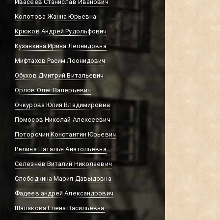
Ивасеев Станислав Иванович
Колотова Жанна Юрьевна
Крюков Андрей Рудольфович
Кузанкина Ирина Леонидовна
Мифтахов Расим Леонидович
Обухов Дмитрий Витальевич
Орлов Олег Валерьевич
Очкурова Юлия Владимировна
Помосов Николай Алексеевич
Поторочин Константин Юрьевич
Релина Наталья Анатольевна
Селезнёв Виталий Николаевич
Слободкина Мария Давыдовна
Фадеев андрей Александрович
Шалакова Елена Васильевна