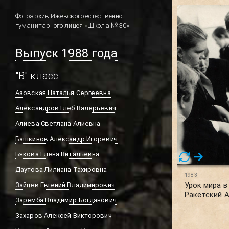
Фотоархив Ижевского естественно-
гуманитарного лицея «Школа № 30»
Выпуск 1988 года
"В" класс
Азовская Наталья Сергеевна
Александров Глеб Валерьевич
Алиева Светлана Алиевна
Башкинов Александр Игоревич
Бякова Елена Витальевна
Даутова Лилиана Тахировна
1983
Урок мира в
Зайцев Евгений Владимирович
Ракетский 
Заремба Владимир Богданович
Захаров Алексей Викторович