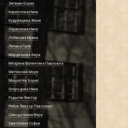
Зиганин Борис
Кириллова Нина
Кудрявцева Женя
Ларионова Нина
Лобанова Ирина
Лялина Галя
Мардешова Вера
Мезрина Валентина Павловна
Митюкова Моря
Мышелёв Борис
Огородова Нина
Радыгин Виктор
Рябов Виктор Павлович
Самоделкина Вера
Сметанина Софья