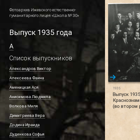
Фотоархив Ижевского естественно-
гуманитарного лицея «Школа № 30»
Выпуск 1935 года
А
Список выпускников
Александров Виктор
Алексеева Фаина
Аменицкая Ася
1935
Выпуск 1935
Анисимова Людмила
Краснознам
(во втором 
Волкова Миля
Димитриева Вера
Додина Ираида
Дуденкова Софья