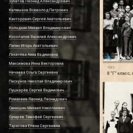
Зубатов Леонид Александрович
Калмыков Всеволод Петрович
Канторович Сергей Анатольевич
Колодкин Михаил Владимирович
Косолапов Василий Александрович
Лапин Игорь Анатольевич
Лихачёва Анна Вадимовна
Максимова Инна Викторовна
1989
Нечаева Ольга Сергеевна
8 "Г" класс,
Пискунов Николай Владимирович
Пушкарёв Сергей Вадимович
Романеев Леонид Леонидович
Синюшин Михаил Николаевич
Сухарев Тимофей Сергеевич
Тарасова Елена Сергеевна