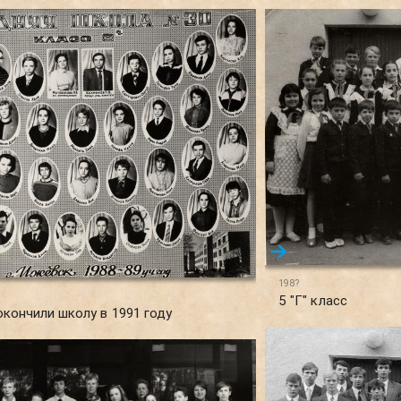
198?
5 "Г" класс
 окончили школу в 1991 году