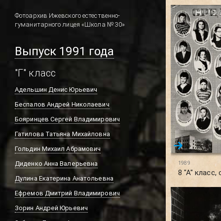
Фотоархив Ижевского естественно-
гуманитарного лицея «Школа № 30»
Выпуск 1991 года
"Г" класс
Адельшин Денис Юрьевич
Беспалов Андрей Николаевич
Бояринцев Сергей Владимирович
Гатилова Татьяна Михайловна
Гольдин Михаил Абрамович
Диденко Анна Валерьевна
1989
8 "А" класс,
Дулина Екатерина Анатольевна
Ефремов Дмитрий Владимирович
Зорин Андрей Юрьевич