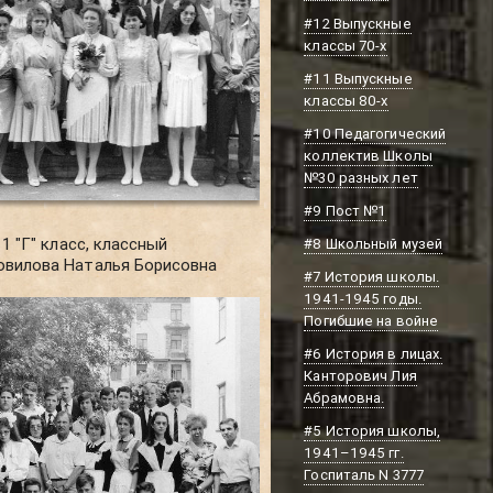
#12 Выпускные
классы 70-х
#11 Выпускные
классы 80-х
#10 Педагогический
коллектив Школы
№30 разных лет
#9 Пост №1
11 "Г" класс, классный
#8 Школьный музей
овилова Наталья Борисовна
#7 История школы.
1941-1945 годы.
Погибшие на войне
#6 История в лицах.
Канторович Лия
Абрамовна.
#5 История школы,
1941–1945 гг.
Госпиталь N 3777