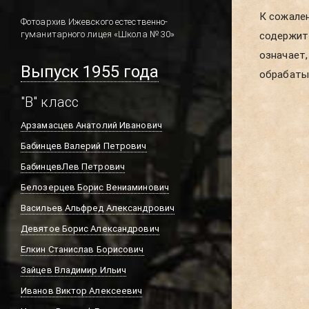
К сожален
школы. В
Фотоархив Ижевского естественно-
гуманитарного лицея «Школа № 30»
содержит 
новых пуб
означает,
Выпуск 1955 года
обрабатыв
"В" класс
Арзамасцев Анатолий Иванович
Бабинцев Валерий Петрович
БабинцевЛев Петрович
Белозерцев Борис Вениаминович
Васильев Альфред Александрович
Девятое Борис Александрович
Елкин Станислав Борисович
Зайцев Владимир Ильич
Иванов Виктор Алексеевич