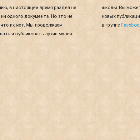
ию, в настоящее время раздел не
ы можете получать уведомления о
ни одного документа. Но это не
ликациях, если зарегистрируетесь
 что их нет. Мы продолжаем
в группе
Faceboo
ать и публиковать архив музея