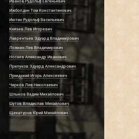
Иванов Рудольф Евгеньевич
Ижболднн Том Константинович
Иютин Рудольф Васильевич
Князев Лев Игоревич
Лаврентьев Эдуард Владимирович
Ложкин Лев Владимирович
Носаев Александр Иванович
Прилуков Эдуард Александрович
Пухидский Игорь Алексеевич
Чирков Лев Николаевич
Шлыков Вадим Михайлович
Шутов Владислав Михайлович
Щекатуров Юрий Михайлович