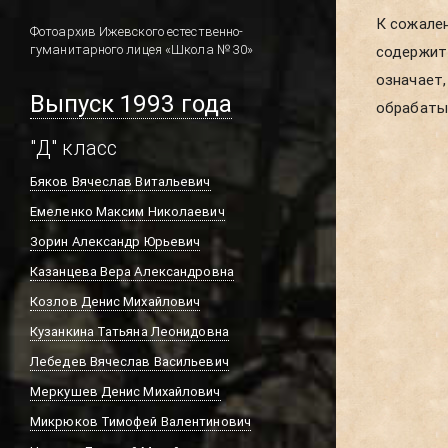
К сожален
школы. В
Фотоархив Ижевского естественно-
гуманитарного лицея «Школа № 30»
содержит 
новых пуб
означает,
Выпуск 1993 года
обрабатыв
"Д" класс
Бяков Вячеслав Витальевич
Емеленко Максим Николаевич
Зорин Александр Юрьевич
Казанцева Вера Александровна
Козлов Денис Михайлович
Кузанкина Татьяна Леонидовна
Лебедев Вячеслав Васильевич
Меркушев Денис Михайлович
Микрюков Тимофей Валентинович