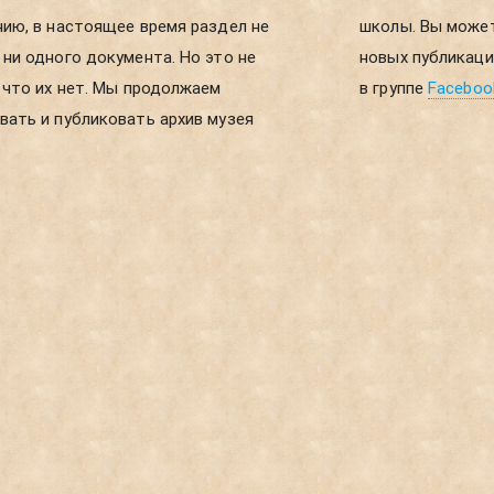
ию, в настоящее время раздел не
ы можете получать уведомления о
ни одного документа. Но это не
ликациях, если зарегистрируетесь
 что их нет. Мы продолжаем
в группе
Faceboo
ать и публиковать архив музея