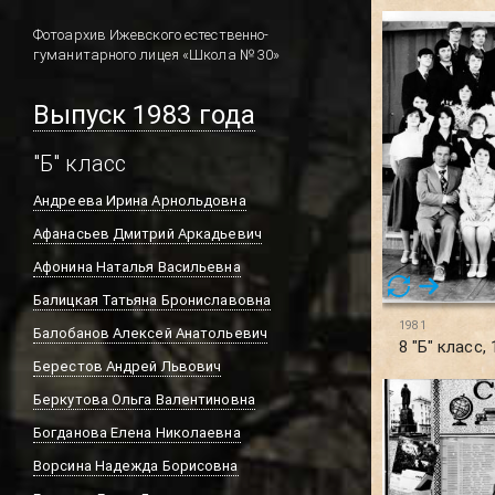
Фотоархив Ижевского естественно-
гуманитарного лицея «Школа № 30»
Выпуск 1983 года
"Б" класс
Андреева Ирина Арнольдовна
Афанасьев Дмитрий Аркадьевич
Афонина Наталья Васильевна
Балицкая Татьяна Брониславовна
1981
Балобанов Алексей Анатольевич
8 "Б" класс,
Берестов Андрей Львович
Беркутова Ольга Валентиновна
Богданова Елена Николаевна
Ворсина Надежда Борисовна