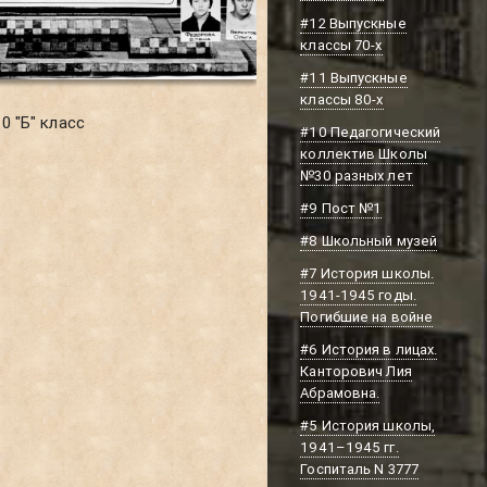
#12 Выпускные
классы 70-х
#11 Выпускные
классы 80-х
0 "Б" класс
#10 Педагогический
коллектив Школы
№30 разных лет
#9 Пост №1
#8 Школьный музей
#7 История школы.
1941-1945 годы.
Погибшие на войне
#6 История в лицах.
Канторович Лия
Абрамовна.
#5 История школы,
1941–1945 гг.
Госпиталь N 3777