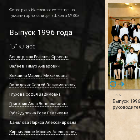
Фотоархив Ижевского естественно-
гуманитарного лицея «Школа № 30»
Выпуск 1996 года
"Б" класс
Бендерская Евгения Юрьевна
Валеев Тимур Анварович
Векшина Марина Михайловна
Володских Сергей Владимирович
Глухова Софья Вадимовна
1996
Выпуск 1996 
Григолия Алла Вячеславовна
руководите
Губайдуллина Роза Рамзиевна
Данилова Лариса Александровна
Кирпиченков Максим Алексеевич