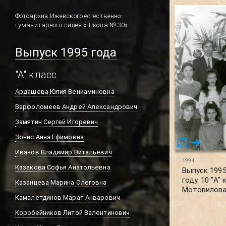
Фотоархив Ижевского естественно-
гуманитарного лицея «Школа № 30»
Выпуск 1995 года
"А" класс
Ардашева Юлия Вениаминовна
Варфоломеев Андрей Александрович
Замятин Сергей Игоревич
Зонис Анна Ефимовна
Иванов Владимир Витальевич
1994
Казакова Софья Анатольевна
Выпуск 1995
году. 10 "А
Казанцева Марина Олеговна
Мотовилова
Камалетдинов Марат Анварович
Коробейников Литой Валентинович