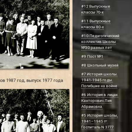
#12 Выпускные
классы 70-х
#11 Выпускные
классы 80-х
#10 Педагогический
коллектив Школы
№30 разных лет
#9 Пост №1
#8 Школьный музей
#7 История школы.
1941-1945 годы.
ов 1987 год, выпуск 1977 года
Погибшие на войне
#6 История в лицах.
Канторович Лия
Абрамовна.
#5 История школы,
1941–1945 гг.
Госпиталь N 3777