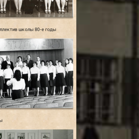
ллектив школы 80-е годы
лы