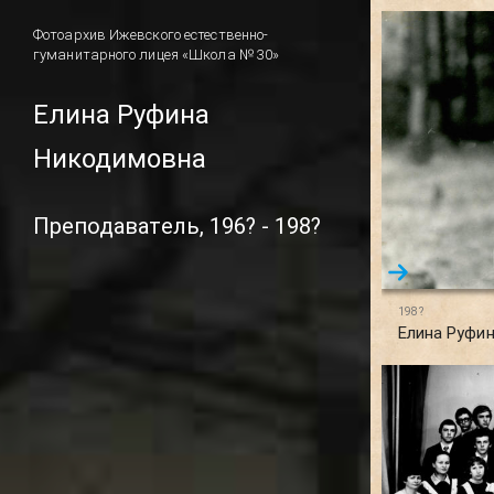
Фотоархив Ижевского естественно-
гуманитарного лицея «Школа № 30»
Елина Руфина
Никодимовна
Преподаватель, 196? - 198?
198?
Елина Руфи