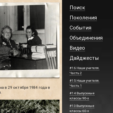
Поиск
Поколения
События
Объединения
Видео
Дайджесты
#16 Наши учителя.
Часть 2
#15 Наши учителя.
Часть 1
а в 29 октября 1984 года в
.
#14 Выпускные
классы 90-х
#13 Выпускные
классы 60-х