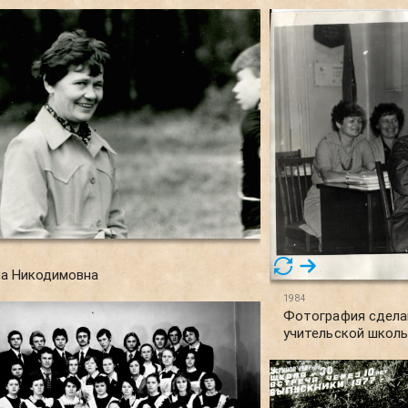
на Никодимовна
1984
Фотография сделан
учительской школы