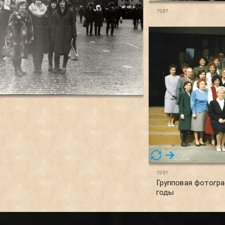
198?
199?
Групповая фотогра
годы