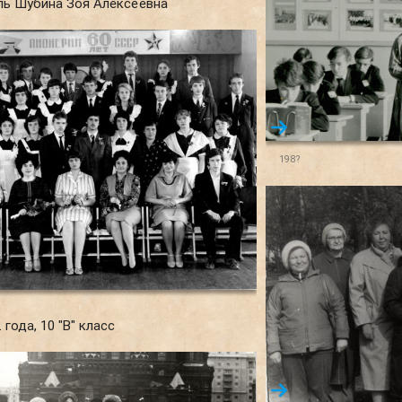
ль Шубина Зоя Алексеевна
198?
года, 10 "В" класс