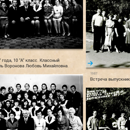
 года, 10 "А" класс. Классный
ль Воронова Любовь Михайловна.
1987
Встреча выпускник