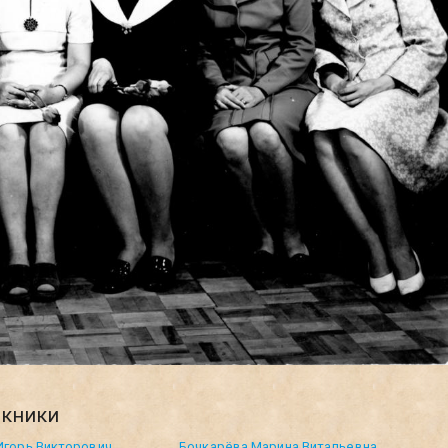
кники
Игорь Викторович
Бочкарёва Марина Витальевна