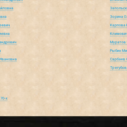
айловна
Запольск
овна
Зорина О
еевич
Карпова 
иевна
Климович
андрович
Муратов 
а
Рыбин Ми
 Ивановна
Сарбаев 
Трегубов
70-х