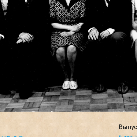
и
Выпус
ександрович
Близнин 