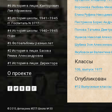
#6 История в лицах. Канторович
Воронова Любовь Мих
Лия Абрамовна.
Елина Руфина Никодим
#5 История школы, 1941–1945
Пестриков Борис Андр
гг. Госпиталь N 3777
Попова Татьяна Дмитр
#4 История школы. 1940–1945
годы
Ушаков Николай Алекс
#3 Фотоальбомы разных лет
Шубина Зоя Алексеевн
#2 История в лицах. Басова
Якубовская Валентина
Римма Александровна
Классы
#1 История в лицах. Директора
10Б, выпуск 1977
О проекте
Опубликован
#12 Выпускные классы 
© 2015, фотоархив ИЕГЛ Школа № 30