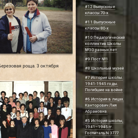
#12 Выпускные
классы 70-х
#11 Выпускные
классы 80-х
#10 Педагогический
коллектив Школы
№30 разных лет
#9 Пост №1
Березовая роща. 3 октября
#8 Школьный музей
#7 История школы.
1941-1945 годы.
Погибшие на войне
#6 История в лицах.
Канторович Лия
Абрамовна.
#5 История школы,
1941–1945 гг.
Госпиталь N 3777