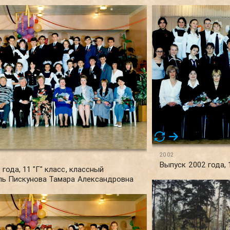
2002
Выпуск 2002 года, 
года, 11 "Г" класс, классный
ль Пискунова Тамара Александровна