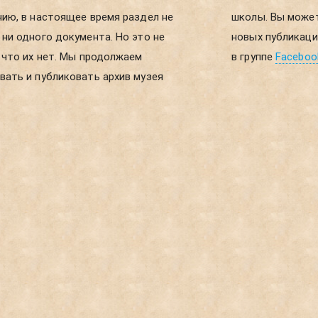
ию, в настоящее время раздел не
ы можете получать уведомления о
ни одного документа. Но это не
ликациях, если зарегистрируетесь
 что их нет. Мы продолжаем
в группе
Faceboo
ать и публиковать архив музея