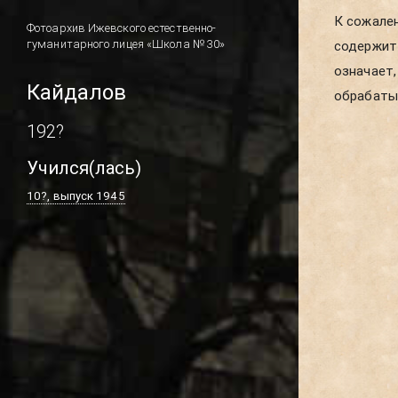
К сожален
школы. В
Фотоархив Ижевского естественно-
гуманитарного лицея «Школа № 30»
содержит 
новых пуб
означает,
Кайдалов
обрабатыв
192?
Учился(лась)
10?, выпуск 1945