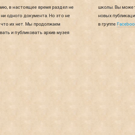
ию, в настоящее время раздел не
ы можете получать уведомления о
ни одного документа. Но это не
ликациях, если зарегистрируетесь
 что их нет. Мы продолжаем
в группе
Faceboo
ать и публиковать архив музея