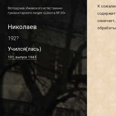
К сожален
школы. В
Фотоархив Ижевского естественно-
гуманитарного лицея «Школа № 30»
содержит 
новых пуб
означает,
Николаев
обрабатыв
192?
Учился(лась)
10?, выпуск 1945