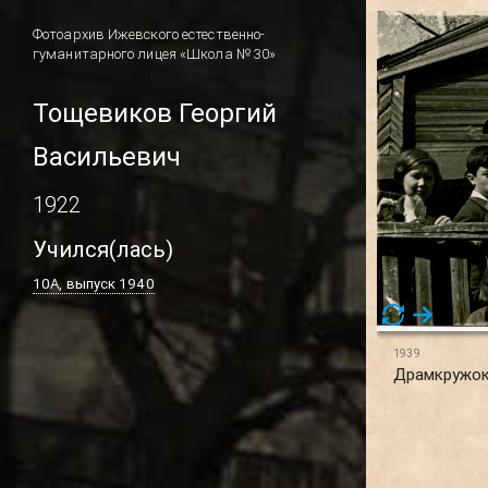
Фотоархив Ижевского естественно-
гуманитарного лицея «Школа № 30»
Тощевиков Георгий
Васильевич
1922
Учился(лась)
10А, выпуск 1940
1939
Драмкружок,