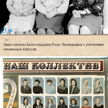
198?
Завуч школы Белослудцева Роза Леонидовна с учителями
начальных классов