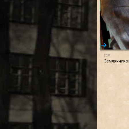
20??
Земляннико