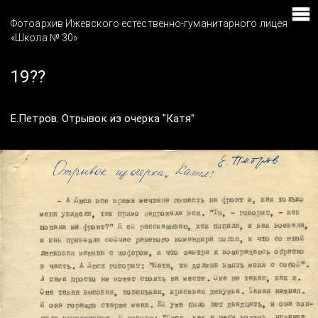
Фотоархив Ижевского естественно-гуманитарного лицея
«Школа № 30»
19??
Е.Петров. Отрывок из очерка "Катя"