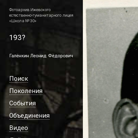
Фотоархив Ижевского
естественно-гуманитарного лицея
«Школа № 30»
193?
Галёнкин Леонид Фёдорович
Поиск
Поколения
События
Объединения
Видео