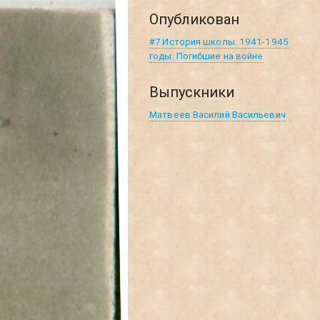
Опубликован
#7 История школы. 1941-1945
годы. Погибшие на войне
Выпускники
Матвеев Василий Васильевич