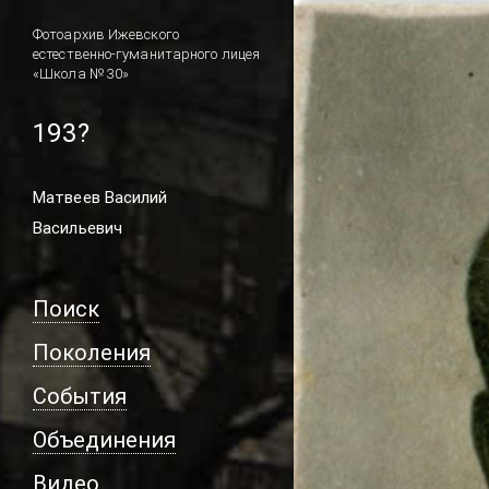
Фотоархив Ижевского
естественно-гуманитарного лицея
«Школа № 30»
193?
Матвеев Василий
Васильевич
Поиск
Поколения
События
Объединения
Видео