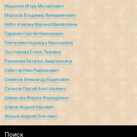
Мищихин Игорь Михайлович
Морозов Владимир Вениаминович
Небогатикова Марина Михайловна
Паранин Сергей Николаевич
Плетенева Надежда Николаевна
Постникова Елена Львовна
Рахимова Наталья Амирхановна
Сабитов Нияз Равильевич
Семёнов Александр Борисович
Суханов Сергей Анатольевич
Шакирова Фируза Фархадовна
Шаров Андрей Юрьевич
Якушев Андрей Олегович
Поиск