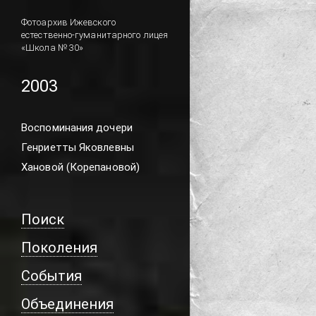
Фотоархив Ижевского
естественно-гуманитарного лицея
«Школа № 30»
2003
Воспоминания дочери
Генриетты Яковлевны
Хановой (Корепановой)
Поиск
Поколения
События
Объединения